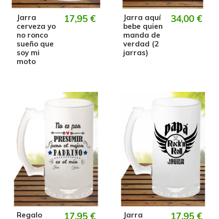
Jarra
17,95 €
Jarra aquí
34,00 €
cerveza yo
bebe quien
no ronco
manda de
sueño que
verdad (2
soy mi
jarras)
moto
Regalo
17,95 €
Jarra
17,95 €