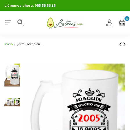
Llámanos ahora:
985 58 86 18
0
Inicio
Jarra Hecho en...