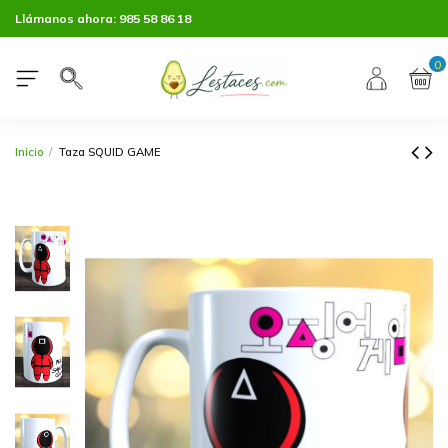
Llámanos ahora:
985 58 86 18
0
Inicio
Taza SQUID GAME