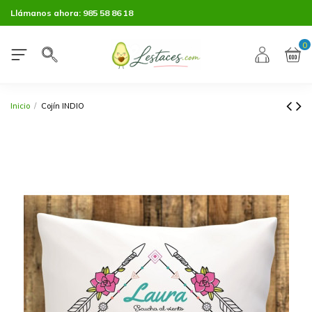
Llámanos ahora:
985 58 86 18
0
Inicio
Cojín INDIO