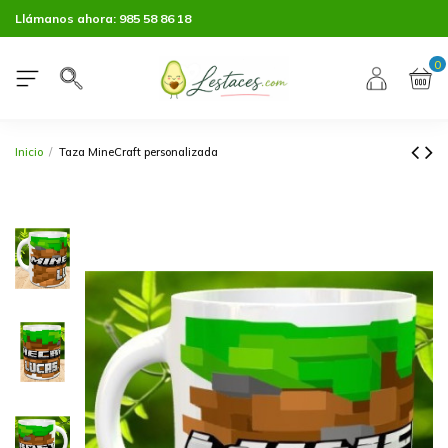
Llámanos ahora:
985 58 86 18
0
Inicio
Taza MineCraft personalizada