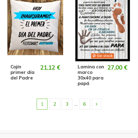
Sin stock
Cojín
21,12 €
Lamina con
27,00 €
primer día
marco
del Padre
30x40 para
papá
1
2
3
…
6