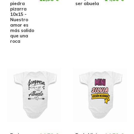
piedra
ser abuela
pizarra
10x15 -
Nuestro
amor es
más solido
que una
roca