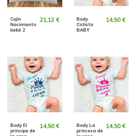
Cojín
21,12 €
Body
14,50 €
Nacimiento
Ciclista
bebé 2
BABY
Body El
14,50 €
Body La
14,50 €
príncipe de
princesa de