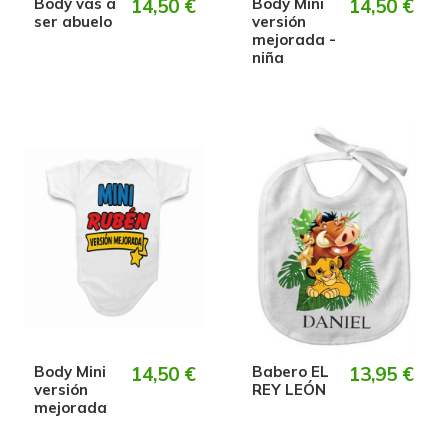
Body vas a
14,50 €
Body Mini
14,50 €
ser abuelo
versión
mejorada -
niña
Body Mini
14,50 €
Babero EL
13,95 €
versión
REY LEÓN
mejorada