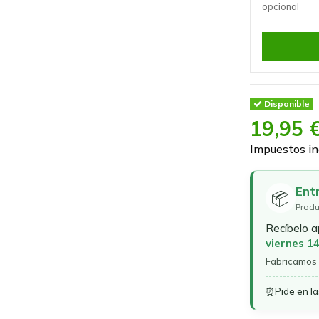
opcional
Disponible
19,95 
Impuestos in
Ent
📦
Produ
Recíbelo 
viernes 1
Fabricamos 
⏰
Pide en l