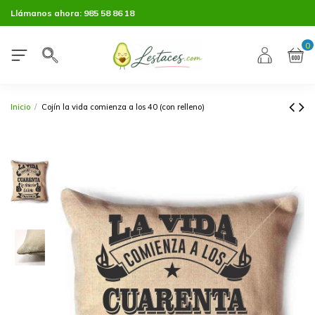
Llámanos ahora:
985 58 86 18
0
Inicio
Cojín la vida comienza a los 40 (con relleno)