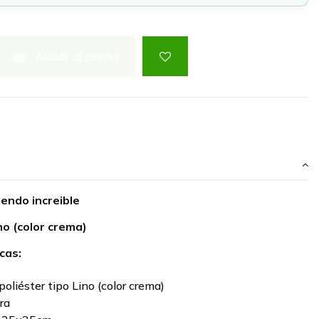
Añadir al carrito
iendo increible
ino (color crema)
cas:
poliéster tipo Lino (color crema)
ra