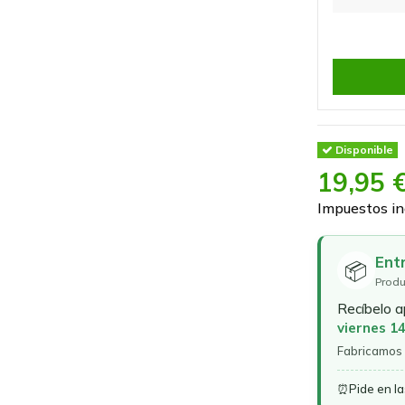
Disponible
19,95 
Impuestos in
Ent
📦
Produ
Recíbelo 
viernes 1
Fabricamos 
⏰
Pide en l