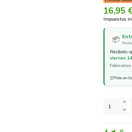
Últimas unida
16,95 
Impuestos in
Ent
📦
Produ
Recíbelo 
viernes 1
Fabricamos 
⏰
Pide en l