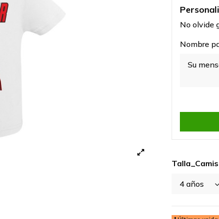
Personal
No olvide g
Nombre par
Talla_Cami