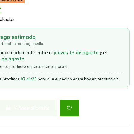
des en stock
€
cluidos
rega estimada
cto fabricado bajo pedido
aproximadamente entre el
jueves 13 de agosto
y el
4 de agosto
.
este producto especialmente para ti.
as próximas
07:41:23
para que el pedido entre hoy en producción.
Añadir al carrito