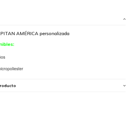
APITAN AMÉRICA personalizada
nibles:
ños
cropoliester
producto