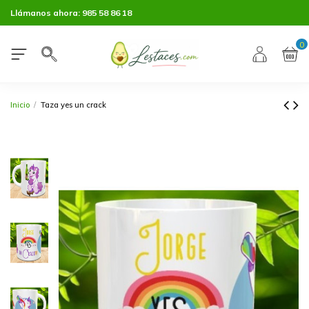
Llámanos ahora:
985 58 86 18
0
Inicio
Taza yes un crack