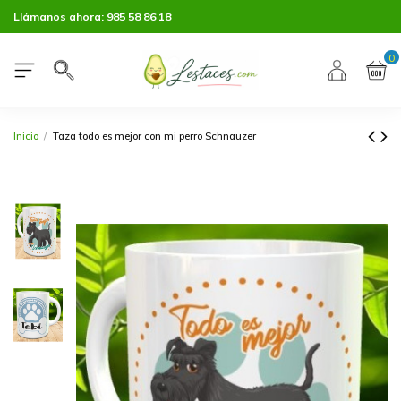
Llámanos ahora:
985 58 86 18
0
Inicio
Taza todo es mejor con mi perro Schnauzer