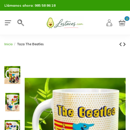
Llámanos ahora:
985 58 86 18
0
Inicio
Taza The Beatles