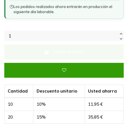
🕒
Los pedidos realizados ahora entrarán en producción el
siguiente día laborable.
Añadir al carrito
Cantidad
Descuento unitario
Usted ahorra
10
10%
11,95 €
20
15%
35,85 €