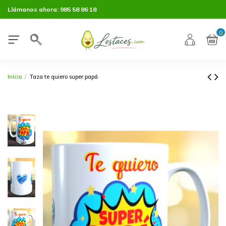
Llámanos ahora:
985 58 86 18
0
Inicio
Taza te quiero super papá