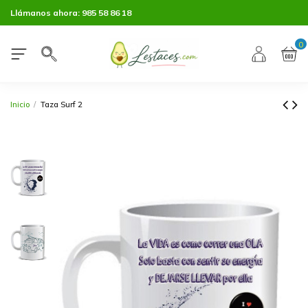
Llámanos ahora:
985 58 86 18
0
Inicio
Taza Surf 2