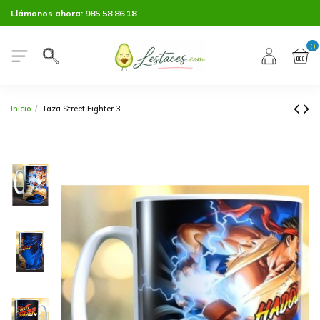
Llámanos ahora:
985 58 86 18
0
Inicio
Taza Street Fighter 3