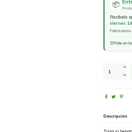
Ent
📦
Produ
Recíbelo 
viernes 1
Fabricamos 
⏰
Pide en l
Descripción
Taza si tengo