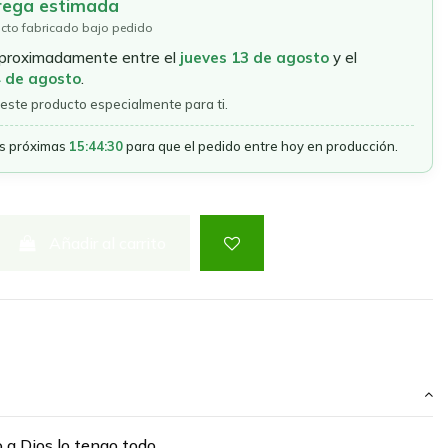
rega estimada
cto fabricado bajo pedido
aproximadamente entre el
jueves 13 de agosto
y el
4 de agosto
.
este producto especialmente para ti.
as próximas
15:44:30
para que el pedido entre hoy en producción.
Añadir al carrito
 a Dios lo tengo todo