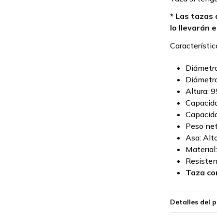
* Las tazas 
lo llevarán e
Característic
Diámetro
Diámetro
Altura: 
Capacida
Capacida
Peso net
Asa: Al
Material
Resisten
Taza con
Detalles del 