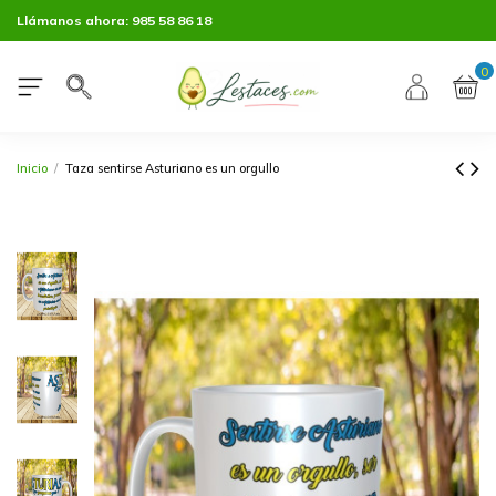
Llámanos ahora:
985 58 86 18
0
Inicio
Taza sentirse Asturiano es un orgullo