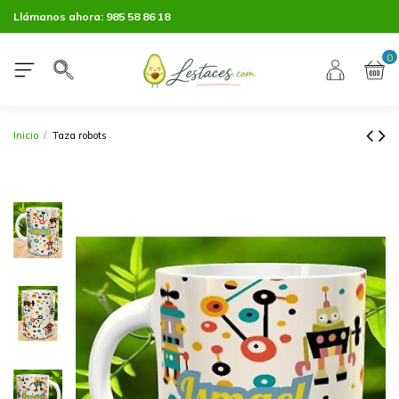
Llámanos ahora:
985 58 86 18
0
Inicio
Taza robots