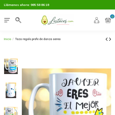
Llámanos ahora:
985 58 86 18
0
Inicio
Taza regalo profe de danza aerea