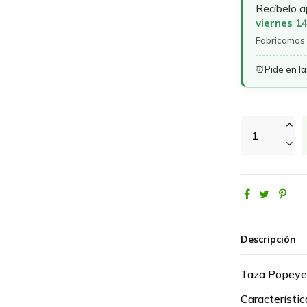
Recíbelo 
viernes 1
Fabricamos 
⏰
Pide en l
Descripción
Taza Popeye
Característic