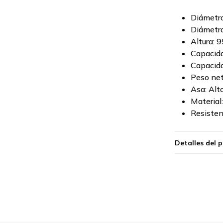
Diámetro
Diámetro
Altura: 
Capacida
Capacida
Peso net
Asa: Al
Material
Resisten
Detalles del 