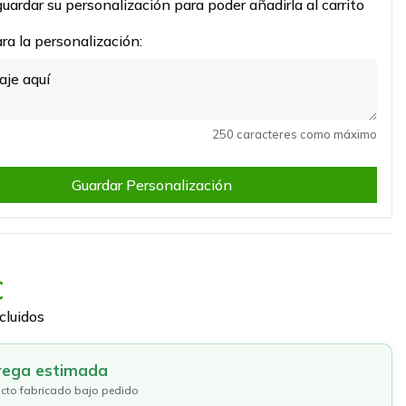
uardar su personalización para poder añadirla al carrito
a la personalización:
250 caracteres como máximo
Guardar Personalización
€
cluidos
rega estimada
cto fabricado bajo pedido