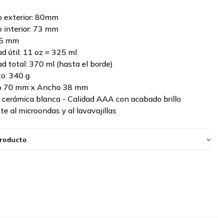
 exterior: 80mm
 interior: 73 mm
95 mm
d útil: 11 oz = 325 ml
d total: 370 ml (hasta el borde)
o: 340 g
to 70 mm x Ancho 38 mm
: cerámica blanca - Calidad AAA con acabado brillo
te al microondas y al lavavajillas
producto