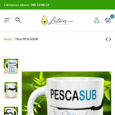
Llámanos ahora:
985 58 86 18
0
Inicio
Taza PESCASUB