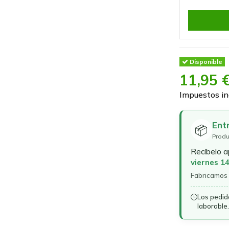
Disponible
11,95 
Impuestos in
Ent
📦
Produ
Recíbelo 
viernes 1
Fabricamos 
🕒
Los pedid
laborable.