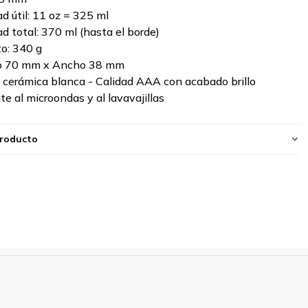
d útil: 11 oz = 325 ml
d total: 370 ml (hasta el borde)
o: 340 g
to 70 mm x Ancho 38 mm
: cerámica blanca - Calidad AAA con acabado brillo
te al microondas y al lavavajillas
producto