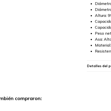
Diámetro
Diámetro
Altura: 
Capacida
Capacida
Peso net
Asa: Al
Material
Resisten
Detalles del 
también compraron: