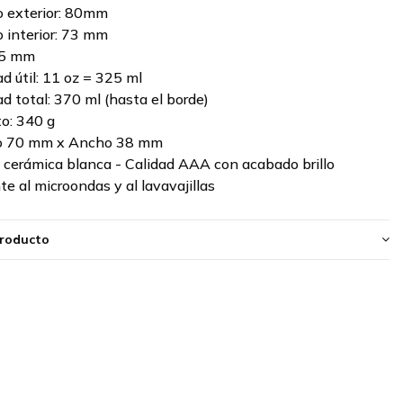
 exterior: 80mm
 interior: 73 mm
95 mm
d útil: 11 oz = 325 ml
d total: 370 ml (hasta el borde)
o: 340 g
to 70 mm x Ancho 38 mm
: cerámica blanca - Calidad AAA con acabado brillo
te al microondas y al lavavajillas
producto