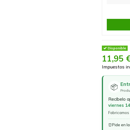
Disponible
11,95 
Impuestos in
Ent
📦
Produ
Recíbelo 
viernes 1
Fabricamos 
⏰
Pide en l