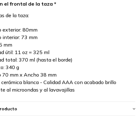
n el frontal de la taza *
as de la taza:
 exterior: 80mm
 interior: 73 mm
95 mm
d útil: 11 oz = 325 ml
d total: 370 ml (hasta el borde)
o: 340 g
to 70 mm x Ancho 38 mm
: cerámica blanca - Calidad AAA con acabado brillo
te al microondas y al lavavajillas
producto