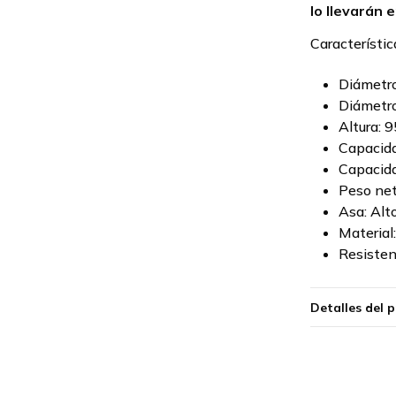
lo llevarán e
Característic
Diámetro
Diámetro
Altura: 
Capacida
Capacida
Peso net
Asa: Al
Material
Resisten
Detalles del 