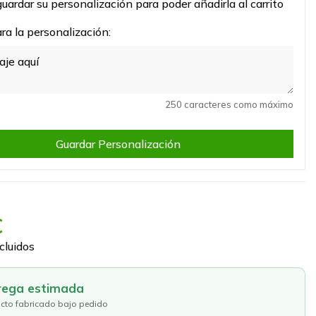
uardar su personalización para poder añadirla al carrito
a la personalización:
250 caracteres como máximo
Guardar Personalización
€
cluidos
rega estimada
cto fabricado bajo pedido