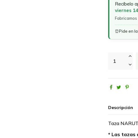
Recíbelo 
viernes 1
Fabricamos 
⏰
Pide en l
Descripción
Taza NARU
* Las tazas 