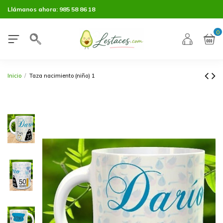
Llámanos ahora:
985 58 86 18
0
Inicio
Taza nacimiento (niño) 1