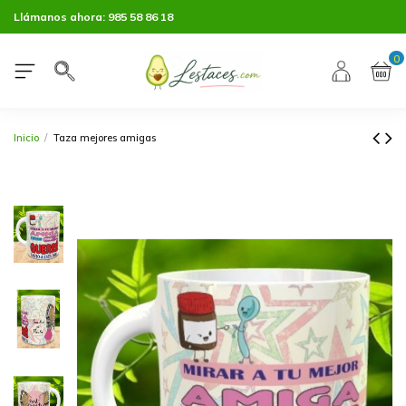
Llámanos ahora:
985 58 86 18
0
Inicio
Taza mejores amigas