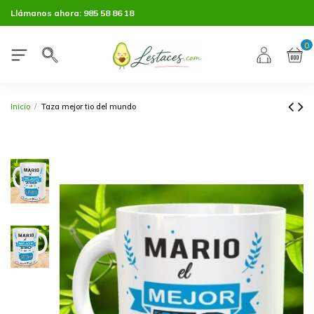
Llámanos ahora:
985 58 86 18
0
Inicio
Taza mejor tio del mundo