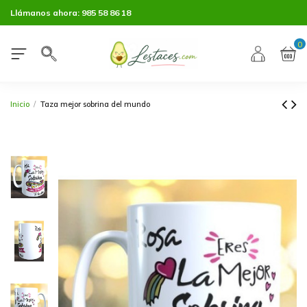
Llámanos ahora:
985 58 86 18
0
Inicio
Taza mejor sobrina del mundo