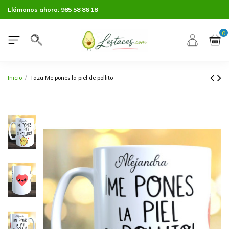
Llámanos ahora:
985 58 86 18
0
Inicio
Taza Me pones la piel de pollito