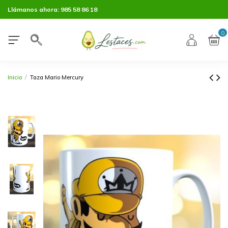
Llámanos ahora:
985 58 86 18
0
Inicio
Taza Mario Mercury