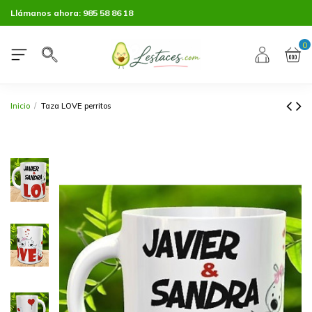
Llámanos ahora:
985 58 86 18
0
Inicio
Taza LOVE perritos