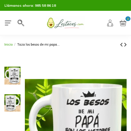
Llámanos ahora:
985 58 86 18
0
Inicio
Taza los besos de mi papa...