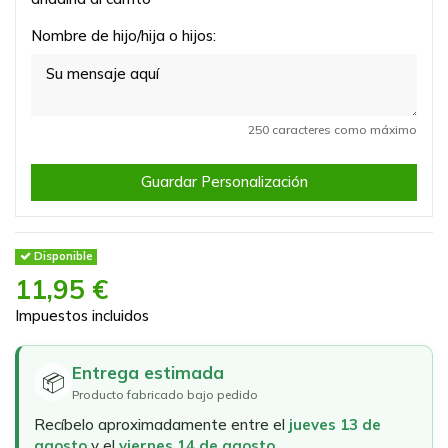
Nombre de hijo/hija o hijos:
250 caracteres como máximo
Guardar Personalización
Disponible
11,95 €
Impuestos incluidos
Entrega estimada
📦
Producto fabricado bajo pedido
Recíbelo aproximadamente entre el
jueves 13 de
agosto
y el
viernes 14 de agosto
.