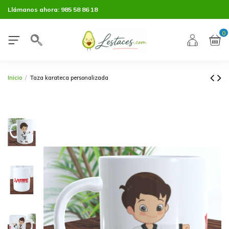
Llámanos ahora:
985 58 86 18
0
Inicio
Taza karateca personalizada