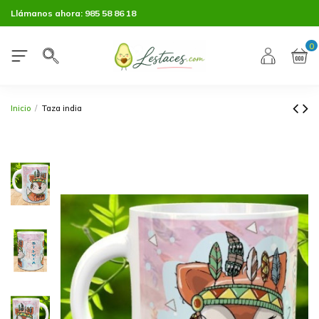
Llámanos ahora:
985 58 86 18
0
Inicio
Taza india