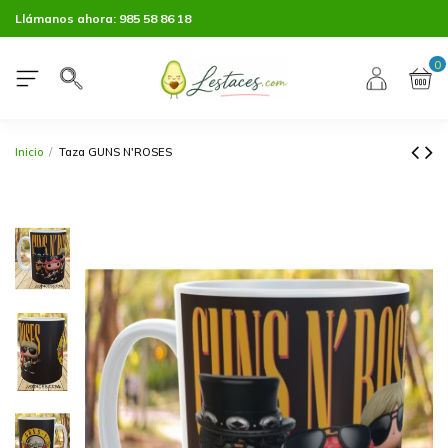
Llámanos ahora:
985 58 86 18
0
Inicio
Taza GUNS N'ROSES