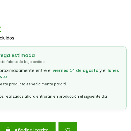
€
cluidos
rega estimada
cto fabricado bajo pedido
aproximadamente entre el
viernes 14 de agosto
y el
lunes
sto
.
este producto especialmente para ti.
os realizados ahora entrarán en producción el siguiente día
Añadir al carrito