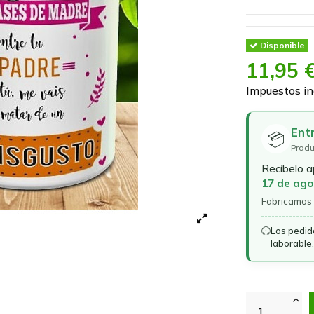
Disponible
11,95 
Impuestos in
Ent
📦
Produ
Recíbelo 
17 de ago
Fabricamos 
🕒
Los pedid
laborable.