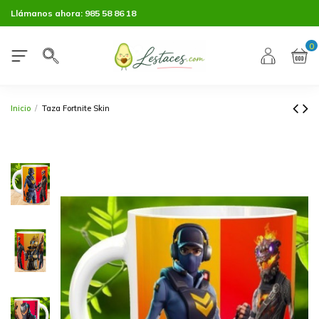
Llámanos ahora:
985 58 86 18
0
Inicio
Taza Fortnite Skin