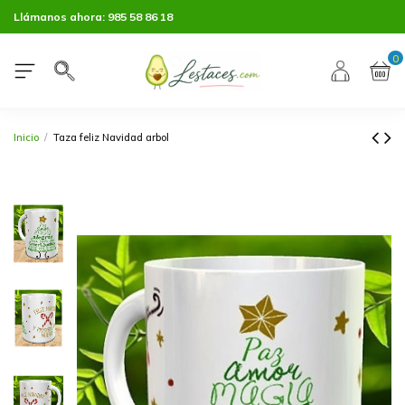
Llámanos ahora:
985 58 86 18
0
Inicio
Taza feliz Navidad arbol