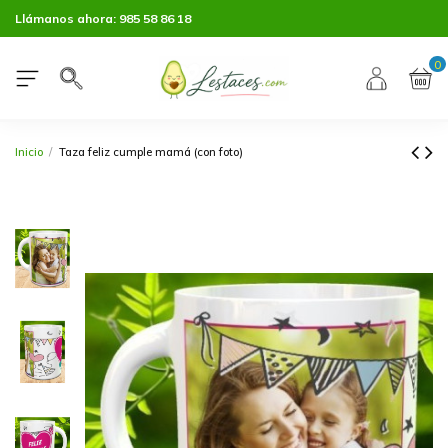
Llámanos ahora:
985 58 86 18
0
Inicio
Taza feliz cumple mamá (con foto)