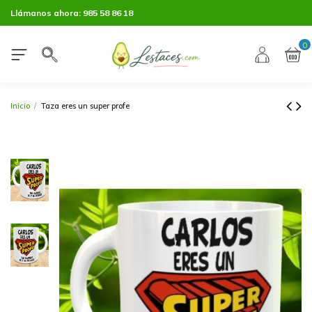
Llámanos ahora:
985 58 86 18
0
Inicio
Taza eres un super profe