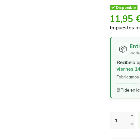
Disponible
11,95 
Impuestos in
Ent
📦
Produ
Recíbelo 
viernes 1
Fabricamos 
⏰
Pide en l