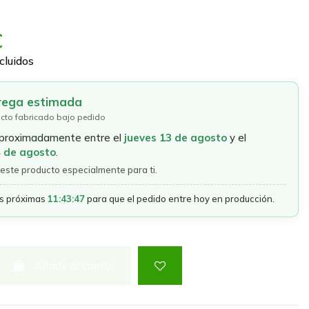
€
cluidos
rega estimada
cto fabricado bajo pedido
aproximadamente entre el
jueves 13 de agosto
y el
4 de agosto
.
este producto especialmente para ti.
as próximas
11:43:46
para que el pedido entre hoy en producción.
Añadir al carrito