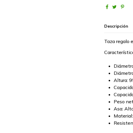
Descripción
Taza regalo 
Característic
Diámetro
Diámetro
Altura: 
Capacida
Capacida
Peso net
Asa: Al
Material
Resisten