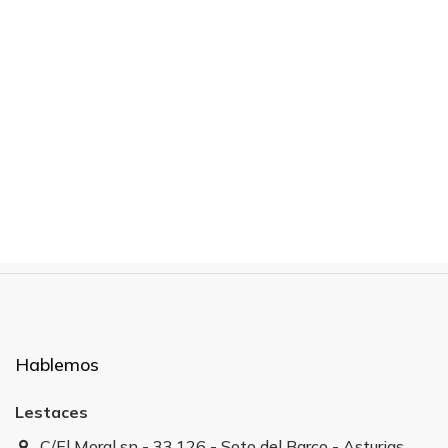
Hablemos
Lestaces
C/El Moral sn - 33.126 - Soto del Barco - Asturias