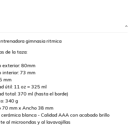
entrenadora gimnasia ritmica
as de la taza:
 exterior: 80mm
 interior: 73 mm
95 mm
d útil: 11 oz = 325 ml
d total: 370 ml (hasta el borde)
o: 340 g
to 70 mm x Ancho 38 mm
: cerámica blanca - Calidad AAA con acabado brillo
te al microondas y al lavavajillas