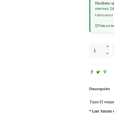
Recíbelo 
viernes 1
Fabricamos 
⏰
Pide en l
Descripción
Taza El me
* Las tazas 