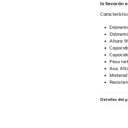
lo llevarán e
Característic
Diámetro
Diámetro
Altura: 
Capacida
Capacida
Peso net
Asa: Al
Material
Resisten
Detalles del 