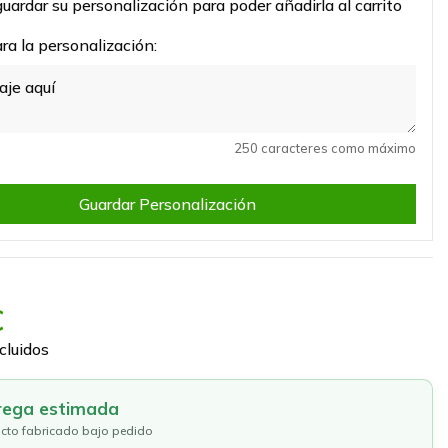
uardar su personalización para poder añadirla al carrito
a la personalización:
250 caracteres como máximo
Guardar Personalización
€
cluidos
rega estimada
cto fabricado bajo pedido