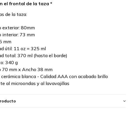
n el frontal de la taza *
as de la taza:
 exterior: 80mm
 interior: 73 mm
95 mm
d útil: 11 oz = 325 ml
d total: 370 ml (hasta el borde)
o: 340 g
to 70 mm x Ancho 38 mm
: cerámica blanca - Calidad AAA con acabado brillo
te al microondas y al lavavajillas
producto