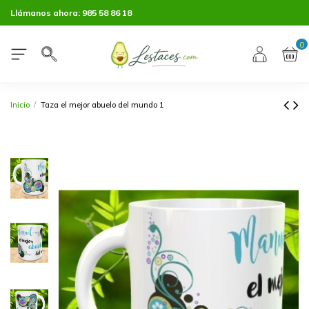
Llámanos ahora:
985 58 86 18
0
Inicio
Taza el mejor abuelo del mundo 1