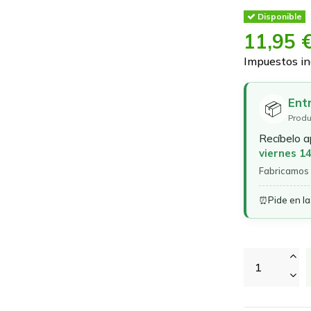
Disponible
11,95 
Impuestos in
Ent
📦
Produ
Recíbelo 
viernes 1
Fabricamos 
⏰
Pide en l