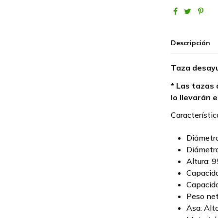
Descripción
Taza desayu
* Las tazas 
lo llevarán e
Característic
Diámetro
Diámetro
Altura: 
Capacida
Capacida
Peso net
Asa: Al