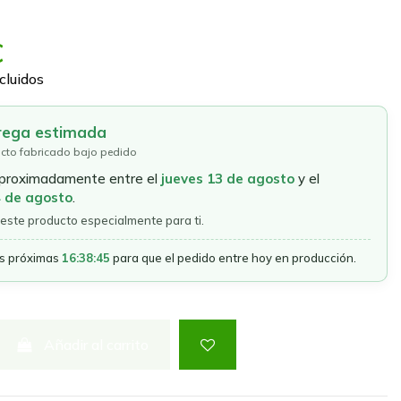
€
cluidos
rega estimada
cto fabricado bajo pedido
aproximadamente entre el
jueves 13 de agosto
y el
4 de agosto
.
este producto especialmente para ti.
as próximas
16:38:45
para que el pedido entre hoy en producción.
Añadir al carrito