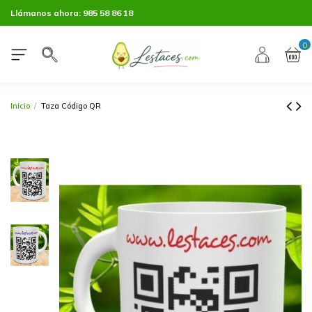
Llámanos ahora:
985 58 86 18
0
Inicio
Taza Código QR