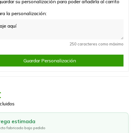
uardar su personalización para poder añadirla al carrito
a la personalización:
250 caracteres como máximo
Guardar Personalización
€
cluidos
rega estimada
cto fabricado bajo pedido