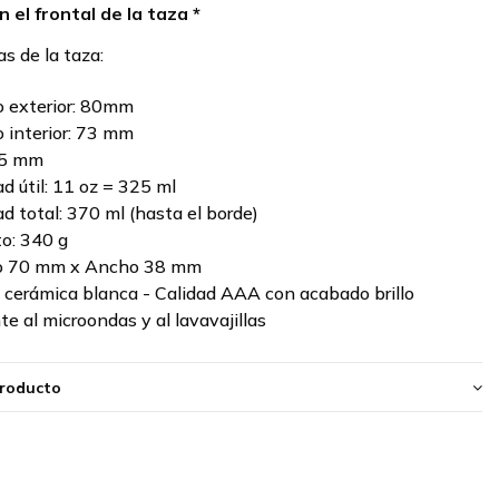
n el frontal de la taza *
as de la taza:
 exterior: 80mm
 interior: 73 mm
95 mm
d útil: 11 oz = 325 ml
d total: 370 ml (hasta el borde)
o: 340 g
to 70 mm x Ancho 38 mm
: cerámica blanca - Calidad AAA con acabado brillo
te al microondas y al lavavajillas
producto