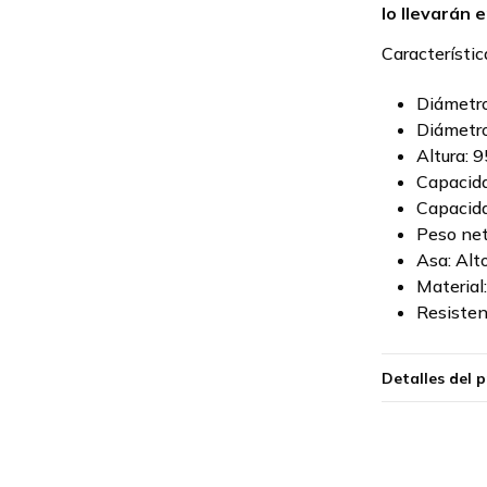
lo llevarán e
Característic
Diámetro
Diámetro
Altura: 
Capacida
Capacida
Peso net
Asa: Al
Material
Resisten
Detalles del 