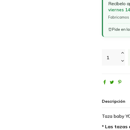
Recíbelo 
viernes 1
Fabricamos 
⏰
Pide en l
Descripción
Taza baby 
* Las tazas 