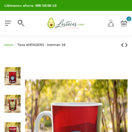
Llámanos ahora:
985 58 86 18
0
Inicio
Taza AVENGERS - Ironman 3d