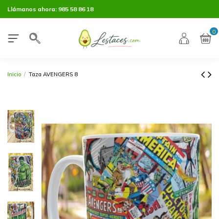
Llámanos ahora:
985 58 86 18
0
Inicio
Taza AVENGERS 8