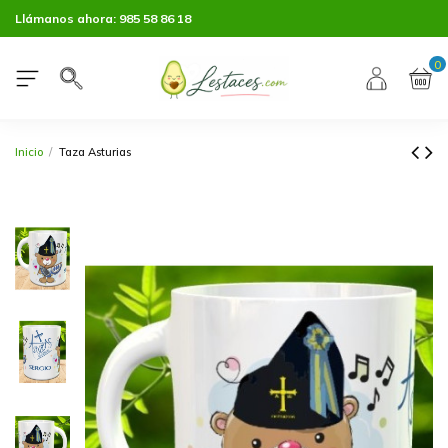
Llámanos ahora:
985 58 86 18
0
Inicio
Taza Asturias